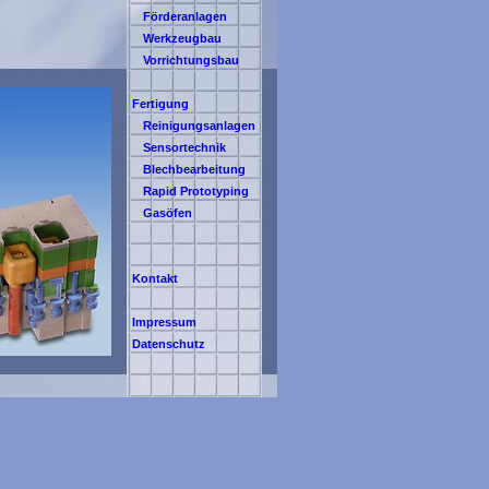
Förderanlagen
Werkzeugbau
Vorrichtungsbau
Fertigung
Reinigungsanlagen
Sensortechnik
Blechbearbeitung
Rapid Prototyping
Gasöfen
Kontakt
Impressum
Datenschutz